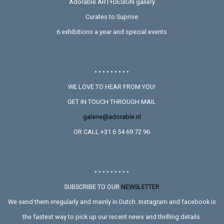
Adoráble ART+DESIGN gallery
Curates to Suprise
6 exhibitions a year and special events
• • • • • • • • •
WE LOVE TO HEAR FROM YOU!
GET IN TOUCH THROUGH MAIL
galerie@adorable.nl
OR CALL +31 6 54 69 72 96
• • • • • • • • •
SUBSCRIBE TO OUR
NEWSLETTER
We send them irregularly and mainly in Dutch. Instagram and facebook is
the fastest way to pick up our recent news and thrilling details.