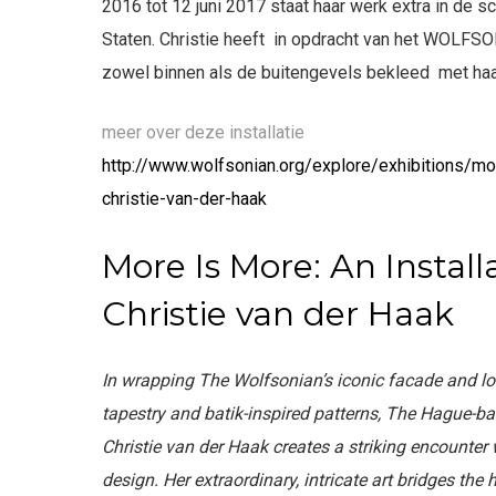
2016 tot 12 juni 2017 staat haar werk extra in de s
Staten. Christie heeft in opdracht van het WOLF
zowel binnen als de buitengevels bekleed met ha
meer over deze installatie
http://www.wolfsonian.org/explore/exhibitions/mor
christie-van-der-haak
More Is More: An Install
Christie van der Haak
In wrapping The Wolfsonian’s iconic facade and lo
tapestry and batik-inspired patterns, The Hague-b
Christie van der Haak creates a striking encounte
design. Her extraordinary, intricate art bridges the 