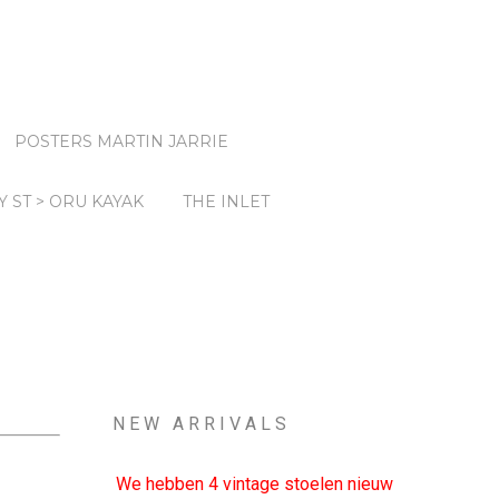
POSTERS MARTIN JARRIE
Y ST > ORU KAYAK
THE INLET
N E W A R R I V A L S
We hebben 4 vintage stoelen nieuw