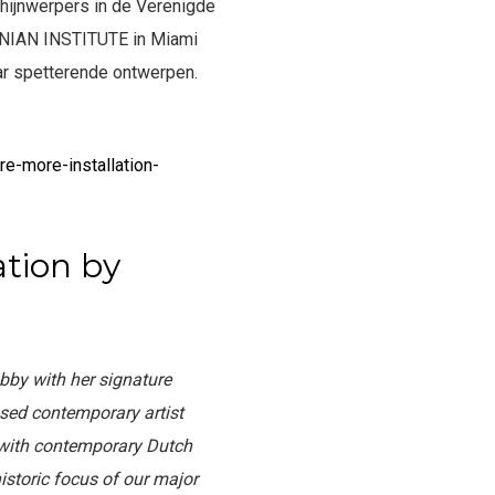
chijnwerpers in de Verenigde
SONIAN INSTITUTE in Miami
ar spetterende ontwerpen.
e-more-installation-
ation by
bby with her signature
ased contemporary artist
r with contemporary Dutch
historic focus of our major