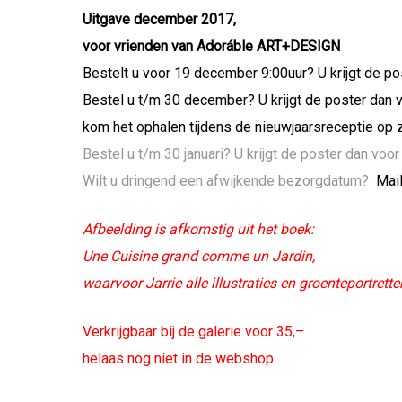
Uitgave december 2017,
voor vrienden van Adoráble ART+DESIGN
Bestelt u voor 19 december 9:00uur? U krijgt de p
Bestel u t/m 30 december? U krijgt de poster dan v
kom het ophalen tijdens de nieuwjaarsreceptie op 
Bestel u t/m 30 januari? U krijgt de poster dan voo
Wilt u dringend een afwijkende bezorgdatum?
Mail
Afbeelding is afkomstig uit het boek:
Une Cuisine grand comme un Jardin,
waarvoor Jarrie alle illustraties en groenteportrett
Verkrijgbaar bij de galerie voor 35,–
helaas nog niet in de webshop