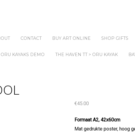
BOUT
CONTACT
BUY ART ONLINE
SHOP GIFTS
ORU KAYAKS DEMO
THE HAVEN TT > ORU KAYAK
BA
OOL
€
45.00
Formaat A2, 42x60cm
Mat gedrukte poster, hoog g