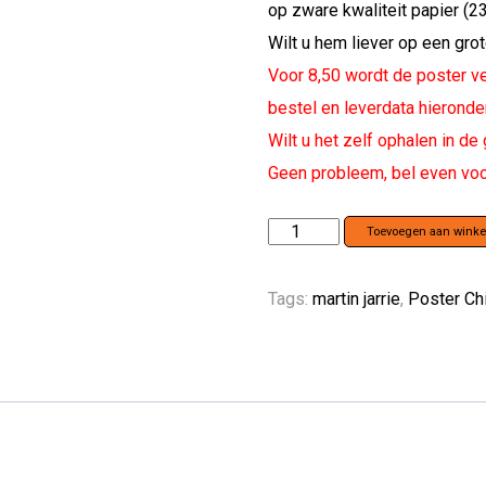
op zware kwaliteit papier (23
Wilt u hem liever op een gro
Voor 8,50 wordt de poster ve
bestel en leverdata hieronder
Wilt u het zelf ophalen in de 
Geen probleem, bel even voo
Poster
Toevoegen aan wink
CHINESE
KOOL
Tags:
martin jarrie
,
Poster Ch
aantal