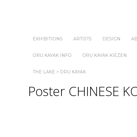
EXHIBITIONS
ARTISTS
DESIGN
A
ORU KAYAK INFO
ORU KAYAK KIEZEN
THE LAKE > ORU KAYAK
Poster CHINESE K