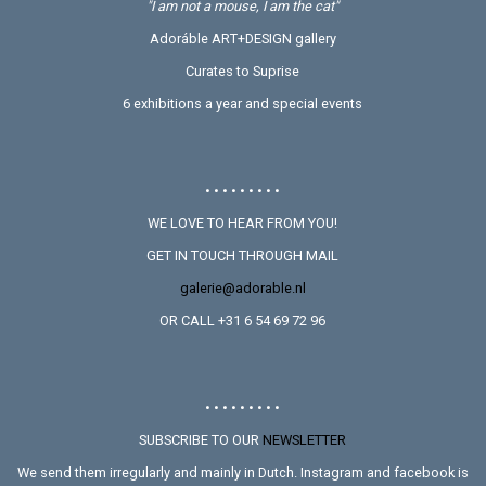
"I am not a mouse, I am the cat"
Adoráble ART+DESIGN gallery
Curates to Suprise
6 exhibitions a year and special events
• • • • • • • • •
WE LOVE TO HEAR FROM YOU!
GET IN TOUCH THROUGH MAIL
galerie@adorable.nl
OR CALL +31 6 54 69 72 96
• • • • • • • • •
SUBSCRIBE TO OUR
NEWSLETTER
We send them irregularly and mainly in Dutch. Instagram and facebook is