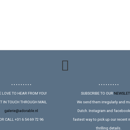
• • • • • • • • •
• • • • • • • • •
 LOVE TO HEAR FROM YOU!
SUBSCRIBE TO OUR
NEWSLET
T IN TOUCH THROUGH MAIL
We send them irregularly and ma
galerie@adorable.nl
Dutch. Instagram and facebook 
OR CALL +31 6 54 69 72 96
fastest way to pick up our recent
thrilling details.