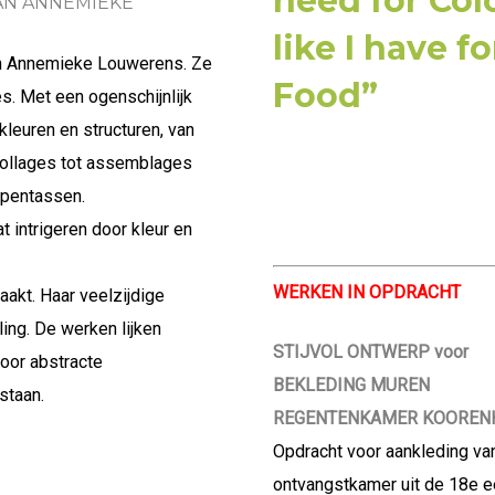
need for Colo
VAN ANNEMIEKE
like I have fo
van Annemieke Louwerens. Ze
Food”
es. Met een ogenschijnlijk
kleuren en structuren, van
collages tot assemblages
ppentassen.
 intrigeren door kleur en
WERKEN IN OPDRACHT
akt. Haar veelzijdige
ling. De werken lijken
STIJVOL ONTWERP voor
voor abstracte
BEKLEDING MUREN
staan.
REGENTENKAMER KOOREN
Opdracht voor aankleding va
ontvangstkamer uit de 18e e