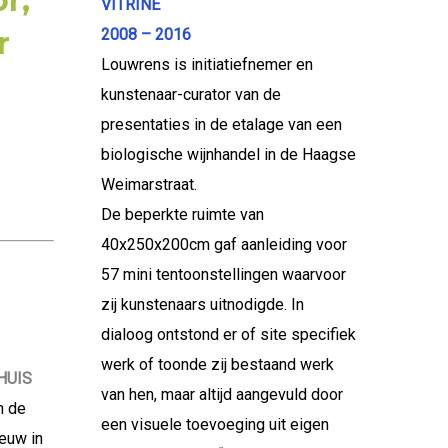
r,
VITRINE
r
2008 – 2016
Louwrens is initiatiefnemer en
kunstenaar-curator van de
presentaties in de etalage van een
biologische wijnhandel in de Haagse
Weimarstraat.
De beperkte ruimte van
40x250x200cm gaf aanleiding voor
57 mini tentoonstellingen waarvoor
zij kunstenaars uitnodigde. In
dialoog ontstond er of site specifiek
werk of toonde zij bestaand werk
HUIS
van hen, maar altijd aangevuld door
n de
een visuele toevoeging uit eigen
euw in