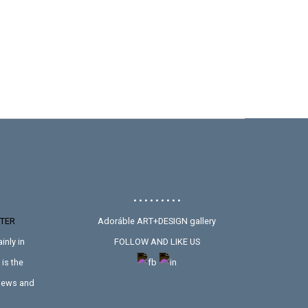
• • • • • • • • •
TER
Adoráble ART+DESIGN gallery
inly in
FOLLOW AND LIKE US
is the
 news and