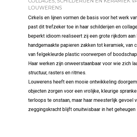
COLLAGES, SCHILDERIJEN EN KERAMIEK 
LOUWERENS
Cirkels en lijnen vormen de basis voor het werk 
past dit trefzeker toe in haar schilderijen en collag
beperkt idioom realiseert zij een grote rijkdom aan 
handgemaakte papieren zakken tot keramiek, van 
van felgekleurde plastic voorwerpen of boodscha
Haar werken zijn onweerstaanbaar voor wie zich laat
structuur, rasters en ritmes.
Louwerens heeft een mooie ontwikkeling doorgema
objecten zorgen voor een vrolijke, kleurige spranke
terloops te onstaan, maar haar meesterlijk gevoel 
zeggingskracht blijft onuitwisbaar in het geheugen 