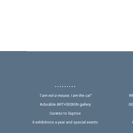
• • • • • • • • •
"I am not a mouse, I am the cat"
WE
Adoráble ART+DESIGN gallery
GE
Curates to Suprise
6 exhibitions a year and special events