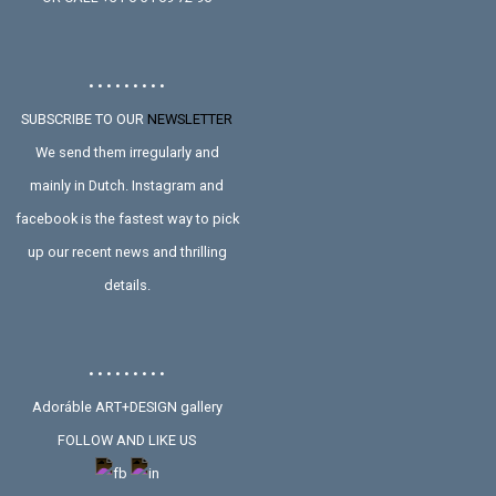
• • • • • • • • •
SUBSCRIBE TO OUR
NEWSLETTER
We send them irregularly and
mainly in Dutch. Instagram and
facebook is the fastest way to pick
up our recent news and thrilling
details.
• • • • • • • • •
Adoráble ART+DESIGN gallery
FOLLOW AND LIKE US