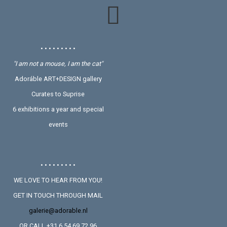
• • • • • • • • •
"I am not a mouse, I am the cat"
Adoráble ART+DESIGN gallery
Curates to Suprise
6 exhibitions a year and special
events
• • • • • • • • •
WE LOVE TO HEAR FROM YOU!
GET IN TOUCH THROUGH MAIL
galerie@adorable.nl
OR CALL +31 6 54 69 72 96