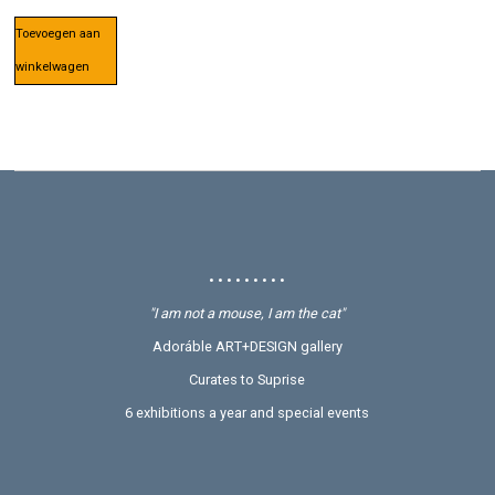
Toevoegen aan
winkelwagen
• • • • • • • • •
"I am not a mouse, I am the cat"
Adoráble ART+DESIGN gallery
Curates to Suprise
6 exhibitions a year and special events