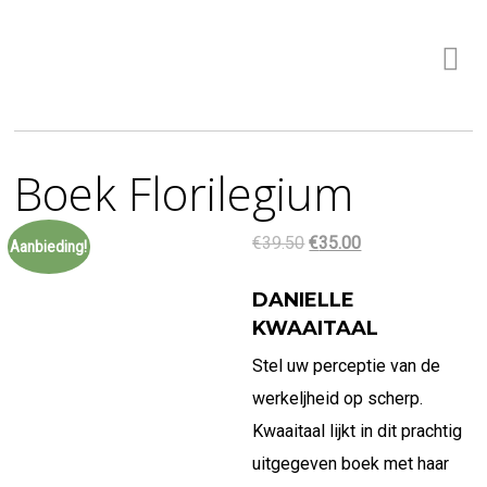
Boek Florilegium
Oorspronkelijke
Huidige
€
39.50
€
35.00
Aanbieding!
prijs
prijs
DANIELLE
was:
is:
KWAAITAAL
€39.50.
€35.00.
Stel uw perceptie van de
werkeljheid op scherp.
Kwaaitaal lijkt in dit prachtig
uitgegeven boek met haar