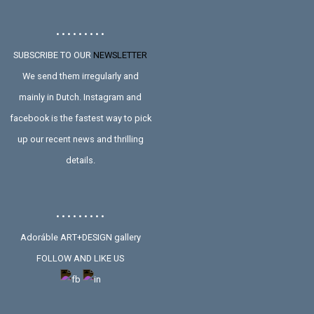
• • • • • • • • •
SUBSCRIBE TO OUR
NEWSLETTER
We send them irregularly and
mainly in Dutch. Instagram and
facebook is the fastest way to pick
up our recent news and thrilling
details.
• • • • • • • • •
Adoráble ART+DESIGN gallery
FOLLOW AND LIKE US