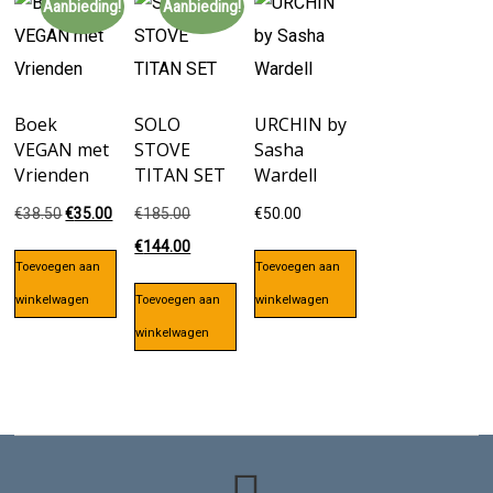
Aanbieding!
Aanbieding!
Boek
SOLO
URCHIN by
VEGAN met
STOVE
Sasha
Vrienden
TITAN SET
Wardell
Oorspronkelijke
Huidige
Oorspronkelijke
€
38.50
€
35.00
€
185.00
€
50.00
prijs
prijs
prijs
Huidige
€
144.00
Toevoegen aan
Toevoegen aan
was:
is:
was:
prijs
winkelwagen
Toevoegen aan
winkelwagen
€38.50.
€35.00.
€185.00.
is:
winkelwagen
€144.00.