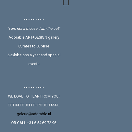
• • • • • • • • •
"I am not a mouse, I am the cat"
Adoráble ART+DESIGN gallery
Curates to Suprise
6 exhibitions a year and special
events
• • • • • • • • •
WE LOVE TO HEAR FROM YOU!
GET IN TOUCH THROUGH MAIL
galerie@adorable.nl
OR CALL +31 6 54 69 72 96