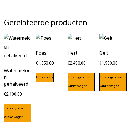
Gerelateerde producten
Poes
Hert
Geit
€
1,550.00
€
2,490.00
€
1,550.00
Watermeloe
n
Lees verder
Toevoegen aan
Toevoegen aan
gehalveerd
winkelwagen
winkelwagen
€
2,100.00
Toevoegen aan
winkelwagen