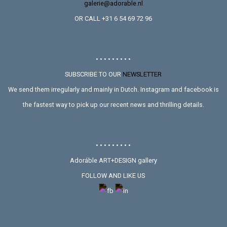
galerie@adorable.nl
OR CALL +31 6 54 69 72 96
• • • • • • • • •
SUBSCRIBE TO OUR
NEWSLETTER
We send them irregularly and mainly in Dutch. Instagram and facebook is
the fastest way to pick up our recent news and thrilling details.
• • • • • • • • •
Adoráble ART+DESIGN gallery
FOLLOW AND LIKE US