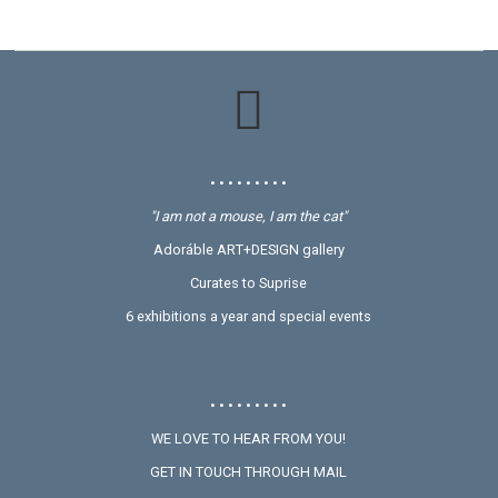
• • • • • • • • •
"I am not a mouse, I am the cat"
Adoráble ART+DESIGN gallery
Curates to Suprise
6 exhibitions a year and special events
• • • • • • • • •
WE LOVE TO HEAR FROM YOU!
GET IN TOUCH THROUGH MAIL