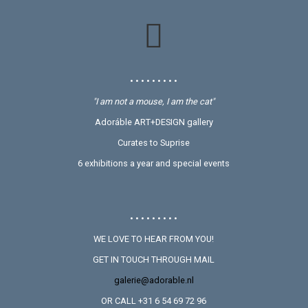
• • • • • • • • •
"I am not a mouse, I am the cat"
Adoráble ART+DESIGN gallery
Curates to Suprise
6 exhibitions a year and special events
• • • • • • • • •
WE LOVE TO HEAR FROM YOU!
GET IN TOUCH THROUGH MAIL
galerie@adorable.nl
OR CALL +31 6 54 69 72 96