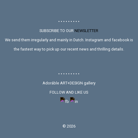
• • • • • • • • •
SUBSCRIBE TO OUR
NEWSLETTER
We send them irregularly and mainly in Dutch. Instagram and facebook is
the fastest way to pick up our recent news and thrilling details.
• • • • • • • • •
Adoráble ART+DESIGN gallery
FOLLOW AND LIKE US
©
2026