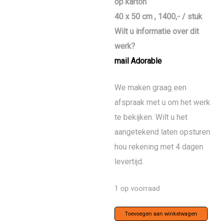
op karton
40 x 50 cm , 1400,- / stuk
Wilt u informatie over dit
werk?
mail Adorable
We maken graag een
afspraak met u om het werk
te bekijken. Wilt u het
aangetekend laten opsturen
hou rekening met 4 dagen
levertijd.
1 op voorraad
Mélanger
Toevoegen aan winkelwagen